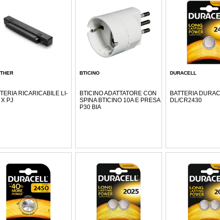
THER
BTICINO
DURACELL
TERIA RICARICABILE LI-
BTICINO ADATTATORE CON
BATTERIA DURAC
 X PJ
SPINA BTICINO 10A E PRESA
DL/CR2430
P30 BIA