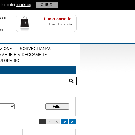
 l’uso dei
cookies
CHIUDI
RATI
il mio carrello
0
il carrello è vuoto
ISH
EZIONE
SORVEGLIANZA
AMERE E VIDEOCAMERE
UTORADIO
1
2
3