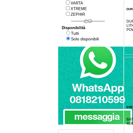
VARTA
XTREME
DUR
ZEPHIR
DUR
LIT
Disponibilità
POW
Tutti
Solo disponibili
ENE
BAT
4LR