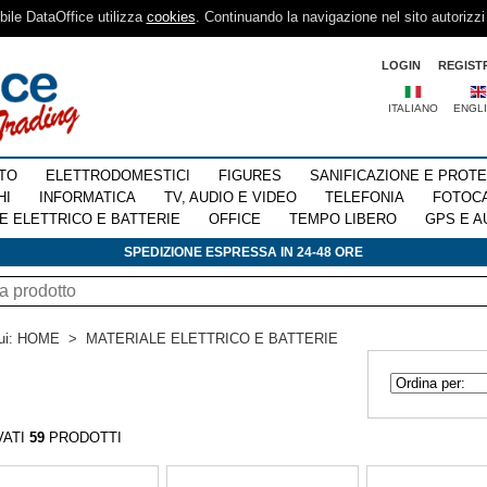
sibile DataOffice utilizza
cookies
. Continuando la navigazione nel sito autorizzi
LOGIN
REGIST
ITALIANO
ENGL
TO
ELETTRODOMESTICI
FIGURES
SANIFICAZIONE E PROT
HI
INFORMATICA
TV, AUDIO E VIDEO
TELEFONIA
FOTOC
E ELETTRICO E BATTERIE
OFFICE
TEMPO LIBERO
GPS E A
SPEDIZIONE ESPRESSA IN 24-48 ORE
ui:
HOME
>
MATERIALE ELETTRICO E BATTERIE
VATI
59
PRODOTTI