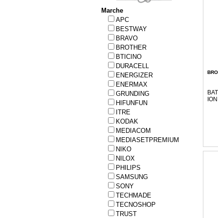
Marche
APC
BESTWAY
BRAVO
BROTHER
BTICINO
DURACELL
BRO
ENERGIZER
ENERMAX
BAT
GRUNDING
ION
HIFUNFUN
ITRE
KODAK
MEDIACOM
MEDIASETPREMIUM
NIKO
NILOX
PHILIPS
SAMSUNG
SONY
TECHMADE
TECNOSHOP
TRUST