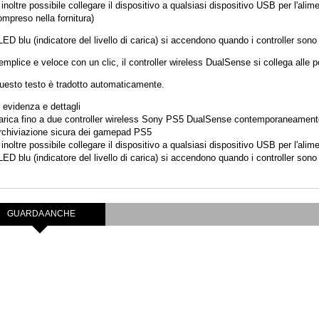
inoltre possibile collegare il dispositivo a qualsiasi dispositivo USB per l'ali
mpreso nella fornitura)
LED blu (indicatore del livello di carica) si accendono quando i controller so
mplice e veloce con un clic, il controller wireless DualSense si collega alle
uesto testo è tradotto automaticamente.
 evidenza e dettagli
arica fino a due controller wireless Sony PS5 DualSense contemporaneament
rchiviazione sicura dei gamepad PS5
inoltre possibile collegare il dispositivo a qualsiasi dispositivo USB per l'alim
LED blu (indicatore del livello di carica) si accendono quando i controller so
GUARDA ANCHE