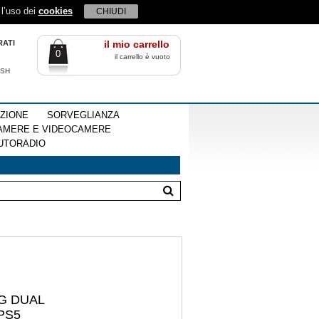
 l’uso dei
cookies
CHIUDI
RATI
il mio carrello
0
il carrello è vuoto
ISH
EZIONE
SORVEGLIANZA
AMERE E VIDEOCAMERE
UTORADIO
G DUAL
PS5