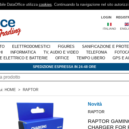
sibile DataOffice utilizza
cookies
. Continuando la navigazione nel sito autorizzi
LOGIN
REGIST
ITALIANO
ENGL
TO
ELETTRODOMESTICI
FIGURES
SANIFICAZIONE E PROT
HI
INFORMATICA
TV, AUDIO E VIDEO
TELEFONIA
FOTOC
E ELETTRICO E BATTERIE
OFFICE
TEMPO LIBERO
GPS E A
SPEDIZIONE ESPRESSA IN 24-48 ORE
ui:
HOME
>
RAPTOR
Novità
RAPTOR
RAPTOR GAMIN
CHARGER FOR 