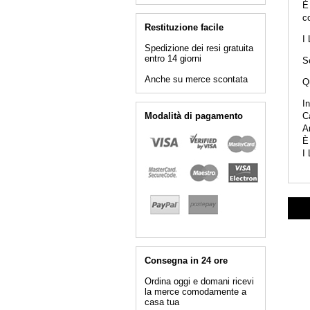
È 
co
Restituzione facile
I 
Spedizione dei resi gratuita
entro 14 giorni
Se
Anche su merce scontata
Q
In
Modalità di pagamento
C
A
È 
I 
Consegna in 24 ore
Ordina oggi e domani ricevi
la merce comodamente a
casa tua