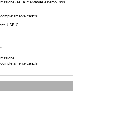
mentazione (es. alimentatore esterno, non
no completamente carichi
 porte USB-C
e
entazione
no completamente carichi