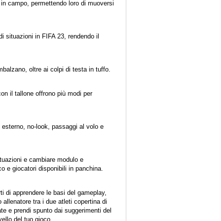
ori in campo, permettendo loro di muoversi
 situazioni in FIFA 23, rendendo il
balzano, oltre ai colpi di testa in tuffo.
con il tallone offrono più modi per
 esterno, no-look, passaggi al volo e
 situazioni e cambiare modulo e
o e giocatori disponibili in panchina.
ti di apprendere le basi del gameplay,
 allenatore tra i due atleti copertina di
te e prendi spunto dai suggerimenti del
vello del tuo gioco.