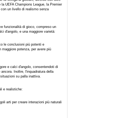
rese la UEFA Champions League, la Premier
on un livello di realismo senza
ove funzionalità di gioco, compreso un
alci d'angolo, e una maggiore varietà:
co le conclusioni più potenti e
con maggiore potenza, per avere più
igore e calci d'angolo, consentendoti di
 ancora. Inoltre, l'inquadratura della
situazioni su palla inattiva.
i e realistiche:
li arti per creare interazioni più naturali