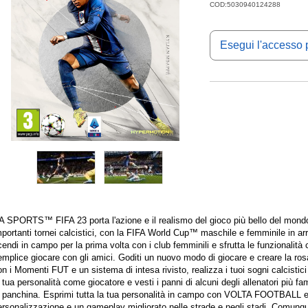
COD:5030940124288
Esegui l'accesso p
A SPORTS™ FIFA 23 porta l'azione e il realismo del gioco più bello del mondo 
portanti tornei calcistici, con la FIFA World Cup™ maschile e femminile in ar
endi in campo per la prima volta con i club femminili e sfrutta le funzionalità
emplice giocare con gli amici. Goditi un nuovo modo di giocare e creare la ro
n i Momenti FUT e un sistema di intesa rivisto, realizza i tuoi sogni calcistici
 tua personalità come giocatore e vesti i panni di alcuni degli allenatori più f
n panchina. Esprimi tutta la tua personalità in campo con VOLTA FOOTBALL e P
rsonalizzazione e un gameplay migliorato nelle strade e negli stadi. Comunque 