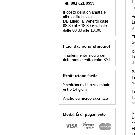
Il
Tel. 081 821 0599
in
Il costo della chiamata è
alla tariffa locale.
Va
Dal lunedì al venerdì dalle
L
08:30 alle 18:30 e sabato
gi
dalle 08:30 alle 13:00.
Ti
Sc
I tuoi dati sono al sicuro!
D
Trasferimento sicuro dei
Le
dati tramite crittografia SSL
di
P
Restituzione facile
I 
nu
Spedizione dei resi gratuita
entro 14 giorni
L
Le
Anche su merce scontata
at
C
Modalità di pagamento
U
co
F
tu