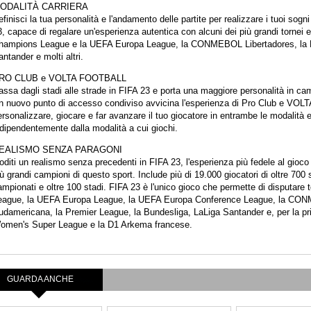
ODALITÀ CARRIERA
finisci la tua personalità e l'andamento delle partite per realizzare i tuoi sogni
, capace di regalare un'esperienza autentica con alcuni dei più grandi tornei
hampions League e la UEFA Europa League, la CONMEBOL Libertadores, la P
ntander e molti altri.
RO CLUB e VOLTA FOOTBALL
assa dagli stadi alle strade in FIFA 23 e porta una maggiore personalità in
n nuovo punto di accesso condiviso avvicina l'esperienza di Pro Club e VO
rsonalizzare, giocare e far avanzare il tuo giocatore in entrambe le modalità 
ndipendentemente dalla modalità a cui giochi.
EALISMO SENZA PARAGONI
diti un realismo senza precedenti in FIFA 23, l'esperienza più fedele al gioco
ù grandi campioni di questo sport. Include più di 19.000 giocatori di oltre 700
ampionati e oltre 100 stadi. FIFA 23 è l'unico gioco che permette di disputar
eague, la UEFA Europa League, la UEFA Europa Conference League, la C
udamericana, la Premier League, la Bundesliga, LaLiga Santander e, per la pri
omen's Super League e la D1 Arkema francese.
GUARDA ANCHE