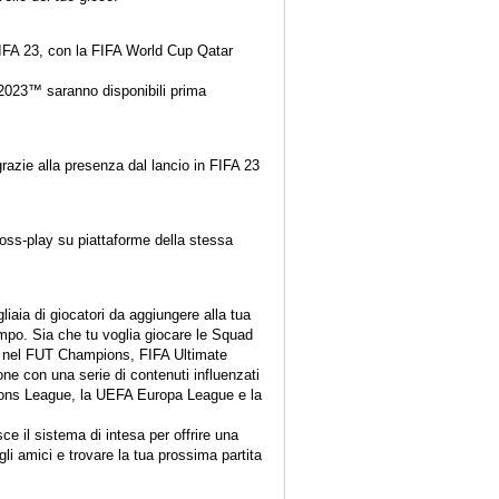
n FIFA 23, con la FIFA World Cup Qatar
2023™ saranno disponibili prima
razie alla presenza dal lancio in FIFA 23
cross-play su piattaforme della stessa
liaia di giocatori da aggiungere alla tua
ampo. Sia che tu voglia giocare le Squad
iori nel FUT Champions, FIFA Ultimate
ne con una serie di contenuti influenzati
mpions League, la UEFA Europa League e la
e il sistema di intesa per offrire una
li amici e trovare la tua prossima partita