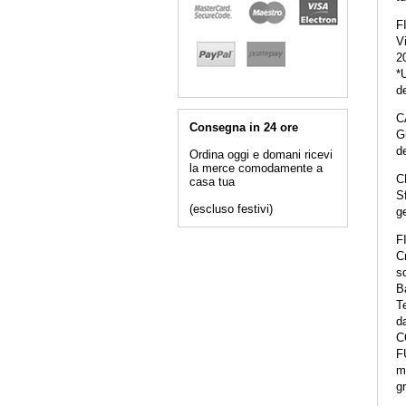
F
Vi
2
*
de
C
Consegna in 24 ore
G
d
Ordina oggi e domani ricevi
la merce comodamente a
C
casa tua
Sf
(escluso festivi)
g
F
Cr
s
Ba
Te
d
C
F
ma
gr