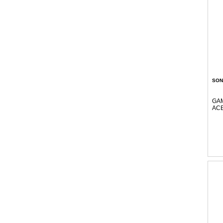
SON
GAM
AC