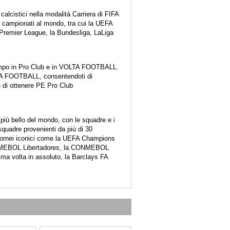
 calcistici nella modalità Carriera di FIFA
 e campionati al mondo, tra cui la UEFA
remier League, la Bundesliga, LaLiga
 campo in Pro Club e in VOLTA FOOTBALL.
LTA FOOTBALL, consentendoti di
e di ottenere PE Pro Club
 più bello del mondo, con le squadre e i
 squadre provenienti da più di 30
e tornei iconici come la UEFA Champions
ONMEBOL Libertadores, la CONMEBOL
ma volta in assoluto, la Barclays FA