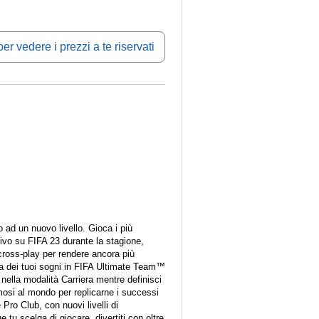
er vedere i prezzi a te riservati
ad un nuovo livello. Gioca i più
rivo su FIFA 23 durante la stagione,
 cross-play per rendere ancora più
sa dei tuoi sogni in FIFA Ultimate Team™
 nella modalità Carriera mentre definisci
amosi al mondo per replicarne i successi
ro Club, con nuovi livelli di
tu scelga di giocare, divertiti con oltre