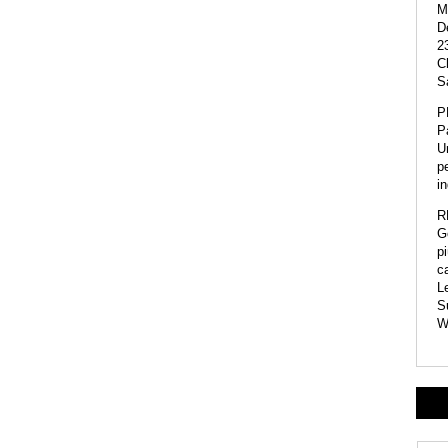
M
De
23
C
Sa
P
P
U
pe
i
R
Go
pi
c
L
S
W