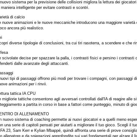
 nuovo sistema per la previsione delle collisioni migliora la lettura dei giocat
 maniera intelligente per evitare contrasti e scontri.
rietà di calcio
e nuove animazioni e le nuove meccaniche introducono una maggiore varietà di
oco ancora più realistico.
ri
opri diverse tipologie di conclusioni, tra cui tiri rasoterra, a scendere e che rim
ifesa
 scivolate decise per spazzare la palla, i contrasti fisici e persino i contrasti 
fenderti dalle avanzate degli attaccanti.
assaggi
nuovi tipi di passaggi offrono più modi per trovare i compagni, con passaggi di
ove animazioni per i rinvii.
ettura tattica IA CPU
 migliorie tattiche consentono agli avversari controllati dall'IA di reagire alle
teggiamento a partita in corso in base a fattori come punteggio, minuto di gioc
ENTRO DI ALLENAMENTO
n nuovo sistema di coaching permette ai nuovi giocatori e a quelli meno esper
n una serie di capitoli pensati per aiutarti a migliorare il tuo gioco. Scegli il tuo
IFA 23, Sam Kerr e Kylian Mbappé, quindi affronta una serie di prove consiglia
o allenatore e da spiegazioni approfondite sui vari fondamentali per alzare il li