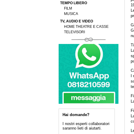
TEMPO LIBERO
1
FILM
L
MUSICA
p
TV, AUDIO E VIDEO
G
HOME THEATRE E CASSE
Go
TELEVISORI
nu
Ti
La
sp
po
Ca
I 
sc
te
F
La
Fi
Hai domande?
La
co
I nostri esperti collaboratori
saranno lieti di aiutarti.
Le