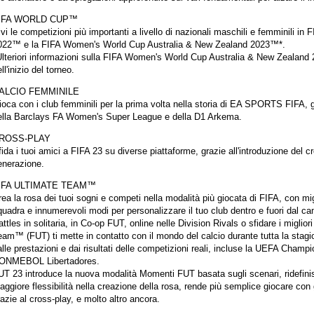
IFA WORLD CUP™
vi le competizioni più importanti a livello di nazionali maschili e femminili i
022™ e la FIFA Women's World Cup Australia & New Zealand 2023™*.
Ulteriori informazioni sulla FIFA Women's World Cup Australia & New Zealand 
ll'inizio del torneo.
ALCIO FEMMINILE
ioca con i club femminili per la prima volta nella storia di EA SPORTS FIFA, g
ella Barclays FA Women's Super League e della D1 Arkema.
ROSS-PLAY
ida i tuoi amici a FIFA 23 su diverse piattaforme, grazie all'introduzione del 
enerazione.
IFA ULTIMATE TEAM™
ea la rosa dei tuoi sogni e competi nella modalità più giocata di FIFA, con mig
quadra e innumerevoli modi per personalizzare il tuo club dentro e fuori dal c
ttles in solitaria, in Co-op FUT, online nelle Division Rivals o sfidare i migl
am™ (FUT) ti mette in contatto con il mondo del calcio durante tutta la stagio
alle prestazioni e dai risultati delle competizioni reali, incluse la UEFA Cha
ONMEBOL Libertadores.
UT 23 introduce la nuova modalità Momenti FUT basata sugli scenari, ridefinisc
ggiore flessibilità nella creazione della rosa, rende più semplice giocare con g
azie al cross-play, e molto altro ancora.