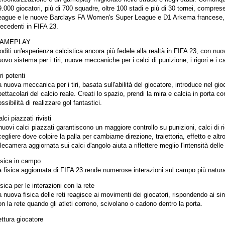
9.000 giocatori, più di 700 squadre, oltre 100 stadi e più di 30 tornei, comp
eague e le nuove Barclays FA Women's Super League e D1 Arkema francese, c
recedenti in FIFA 23.
AMEPLAY
diti un'esperienza calcistica ancora più fedele alla realtà in FIFA 23, con nu
ovo sistema per i tiri, nuove meccaniche per i calci di punizione, i rigori e i c
ri potenti
 nuova meccanica per i tiri, basata sull'abilità del giocatore, introduce nel gio
ettacolari del calcio reale. Creati lo spazio, prendi la mira e calcia in porta 
ssibilità di realizzare gol fantastici.
lci piazzati rivisti
nuovi calci piazzati garantiscono un maggiore controllo su punizioni, calci di r
egliere dove colpire la palla per cambiarne direzione, traiettoria, effetto e altro
lecamera aggiornata sui calci d'angolo aiuta a riflettere meglio l'intensità delle 
isica in campo
 fisica aggiornata di FIFA 23 rende numerose interazioni sul campo più natural
sica per le interazioni con la rete
 nuova fisica delle reti reagisce ai movimenti dei giocatori, rispondendo ai singo
n la rete quando gli atleti corrono, scivolano o cadono dentro la porta.
ttura giocatore