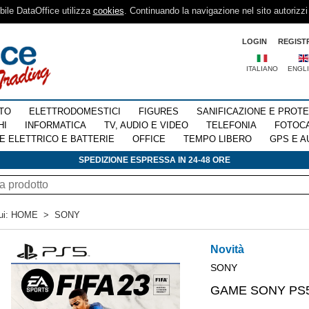
sibile DataOffice utilizza
cookies
. Continuando la navigazione nel sito autorizzi
LOGIN
REGIST
ITALIANO
ENGL
TO
ELETTRODOMESTICI
FIGURES
SANIFICAZIONE E PROT
HI
INFORMATICA
TV, AUDIO E VIDEO
TELEFONIA
FOTOC
E ELETTRICO E BATTERIE
OFFICE
TEMPO LIBERO
GPS E A
SPEDIZIONE ESPRESSA IN 24-48 ORE
ui:
HOME
>
SONY
Novità
SONY
GAME SONY PS5 