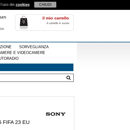
 l’uso dei
cookies
CHIUDI
RATI
il mio carrello
0
il carrello è vuoto
ISH
EZIONE
SORVEGLIANZA
AMERE E VIDEOCAMERE
UTORADIO
FIFA 23 EU