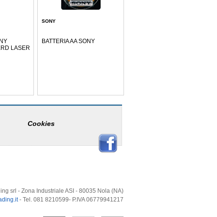
SONY
NY
BATTERIA AA SONY
XRD LASER
Cookies
ing srl - Zona Industriale ASI - 80035 Nola (NA)
ding.it
- Tel. 081 8210599- P.IVA 06779941217