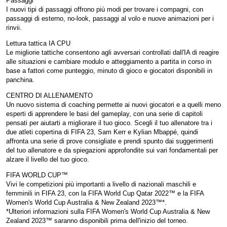
Passaggi
I nuovi tipi di passaggi offrono più modi per trovare i compagni, con
passaggi di esterno, no-look, passaggi al volo e nuove animazioni per i
rinvii.
Lettura tattica IA CPU
Le migliorie tattiche consentono agli avversari controllati dall'IA di reagire
alle situazioni e cambiare modulo e atteggiamento a partita in corso in
base a fattori come punteggio, minuto di gioco e giocatori disponibili in
panchina.
CENTRO DI ALLENAMENTO
Un nuovo sistema di coaching permette ai nuovi giocatori e a quelli meno
esperti di apprendere le basi del gameplay, con una serie di capitoli
pensati per aiutarti a migliorare il tuo gioco. Scegli il tuo allenatore tra i
due atleti copertina di FIFA 23, Sam Kerr e Kylian Mbappé, quindi
affronta una serie di prove consigliate e prendi spunto dai suggerimenti
del tuo allenatore e da spiegazioni approfondite sui vari fondamentali per
alzare il livello del tuo gioco.
FIFA WORLD CUP™
Vivi le competizioni più importanti a livello di nazionali maschili e
femminili in FIFA 23, con la FIFA World Cup Qatar 2022™ e la FIFA
Women's World Cup Australia & New Zealand 2023™*.
*Ulteriori informazioni sulla FIFA Women's World Cup Australia & New
Zealand 2023™ saranno disponibili prima dell'inizio del torneo.