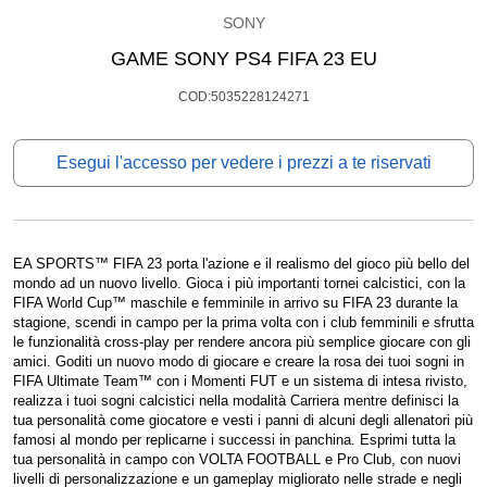
SONY
GAME SONY PS4 FIFA 23 EU
COD:5035228124271
Esegui l'accesso per vedere i prezzi a te riservati
EA SPORTS™ FIFA 23 porta l'azione e il realismo del gioco più bello del
mondo ad un nuovo livello. Gioca i più importanti tornei calcistici, con la
FIFA World Cup™ maschile e femminile in arrivo su FIFA 23 durante la
stagione, scendi in campo per la prima volta con i club femminili e sfrutta
le funzionalità cross-play per rendere ancora più semplice giocare con gli
amici. Goditi un nuovo modo di giocare e creare la rosa dei tuoi sogni in
FIFA Ultimate Team™ con i Momenti FUT e un sistema di intesa rivisto,
realizza i tuoi sogni calcistici nella modalità Carriera mentre definisci la
tua personalità come giocatore e vesti i panni di alcuni degli allenatori più
famosi al mondo per replicarne i successi in panchina. Esprimi tutta la
tua personalità in campo con VOLTA FOOTBALL e Pro Club, con nuovi
livelli di personalizzazione e un gameplay migliorato nelle strade e negli