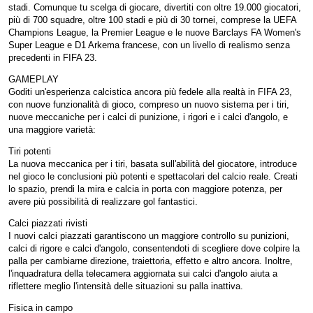
stadi. Comunque tu scelga di giocare, divertiti con oltre 19.000 giocatori,
più di 700 squadre, oltre 100 stadi e più di 30 tornei, comprese la UEFA
Champions League, la Premier League e le nuove Barclays FA Women's
Super League e D1 Arkema francese, con un livello di realismo senza
precedenti in FIFA 23.
GAMEPLAY
Goditi un'esperienza calcistica ancora più fedele alla realtà in FIFA 23,
con nuove funzionalità di gioco, compreso un nuovo sistema per i tiri,
nuove meccaniche per i calci di punizione, i rigori e i calci d'angolo, e
una maggiore varietà:
Tiri potenti
La nuova meccanica per i tiri, basata sull'abilità del giocatore, introduce
nel gioco le conclusioni più potenti e spettacolari del calcio reale. Creati
lo spazio, prendi la mira e calcia in porta con maggiore potenza, per
avere più possibilità di realizzare gol fantastici.
Calci piazzati rivisti
I nuovi calci piazzati garantiscono un maggiore controllo su punizioni,
calci di rigore e calci d'angolo, consentendoti di scegliere dove colpire la
palla per cambiarne direzione, traiettoria, effetto e altro ancora. Inoltre,
l'inquadratura della telecamera aggiornata sui calci d'angolo aiuta a
riflettere meglio l'intensità delle situazioni su palla inattiva.
Fisica in campo