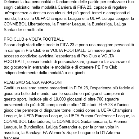
Definisci la tua personalità e l'andamento delle partite per realizzare i tuoi
sogni calcistici nella modalità Carriera di FIFA 23, capace di regalare
un'esperienza autentica con alcuni dei più grandi tornei e campionati al
mondo, tra cui la UEFA Champions League e la UEFA Europa League, la
CONMEBOL Libertadores, la Premier League, la Bundesliga, LaLiga
Santander e molti altri.
PRO CLUB e VOLTA FOOTBALL
Passa dagli stadi alle strade in FIFA 23 e porta una maggiore personalità
in campo in Pro Club e in VOLTA FOOTBALL. Un nuovo punto di
accesso condiviso avvicina l'esperienza di Pro Club e VOLTA
FOOTBALL, consentendoti di personalizzare, giocare e far avanzare il
tuo giocatore in entrambe le modalità e di ottenere PE Pro Club
indipendentemente dalla modalità a cui giochi.
REALISMO SENZA PARAGONI
Goditi un realismo senza precedenti in FIFA 23, l'esperienza più fedele al
gioco più bello del mondo, con le squadre e i più grandi campioni di
questo sport. Include più di 19.000 giocatori di oltre 700 squadre
provenienti da più di 30 campionati e oltre 100 stadi. FIFA 23 è l'unico
gioco che permette di disputare tornei iconici come la UEFA Champions
League, la UEFA Europa League, la UEFA Europa Conference League, la
CONMEBOL Libertadores, la CONMEBOL Sudamericana, la Premier
League, la Bundesliga, LaLiga Santander e, per la prima volta in
assoluto, la Barclays FA Women's Super League e la D1 Arkema
francese.