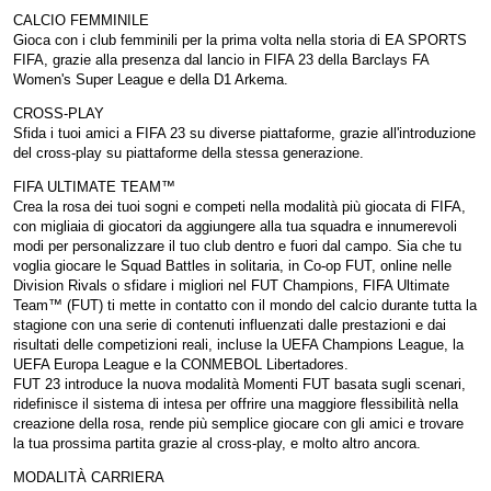
CALCIO FEMMINILE
Gioca con i club femminili per la prima volta nella storia di EA SPORTS
FIFA, grazie alla presenza dal lancio in FIFA 23 della Barclays FA
Women's Super League e della D1 Arkema.
CROSS-PLAY
Sfida i tuoi amici a FIFA 23 su diverse piattaforme, grazie all'introduzione
del cross-play su piattaforme della stessa generazione.
FIFA ULTIMATE TEAM™
Crea la rosa dei tuoi sogni e competi nella modalità più giocata di FIFA,
con migliaia di giocatori da aggiungere alla tua squadra e innumerevoli
modi per personalizzare il tuo club dentro e fuori dal campo. Sia che tu
voglia giocare le Squad Battles in solitaria, in Co-op FUT, online nelle
Division Rivals o sfidare i migliori nel FUT Champions, FIFA Ultimate
Team™ (FUT) ti mette in contatto con il mondo del calcio durante tutta la
stagione con una serie di contenuti influenzati dalle prestazioni e dai
risultati delle competizioni reali, incluse la UEFA Champions League, la
UEFA Europa League e la CONMEBOL Libertadores.
FUT 23 introduce la nuova modalità Momenti FUT basata sugli scenari,
ridefinisce il sistema di intesa per offrire una maggiore flessibilità nella
creazione della rosa, rende più semplice giocare con gli amici e trovare
la tua prossima partita grazie al cross-play, e molto altro ancora.
MODALITÀ CARRIERA