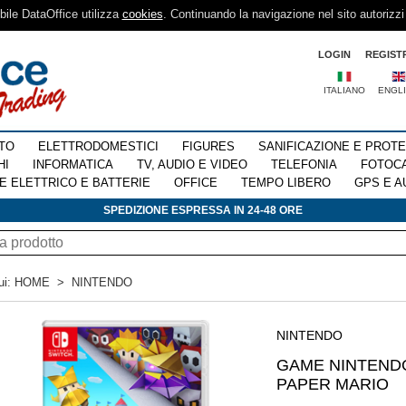
sibile DataOffice utilizza
cookies
. Continuando la navigazione nel sito autorizzi
LOGIN
REGIST
ITALIANO
ENGL
TO
ELETTRODOMESTICI
FIGURES
SANIFICAZIONE E PROT
HI
INFORMATICA
TV, AUDIO E VIDEO
TELEFONIA
FOTOC
E ELETTRICO E BATTERIE
OFFICE
TEMPO LIBERO
GPS E A
SPEDIZIONE ESPRESSA IN 24-48 ORE
ui:
HOME
>
NINTENDO
NINTENDO
GAME NINTEND
PAPER MARIO