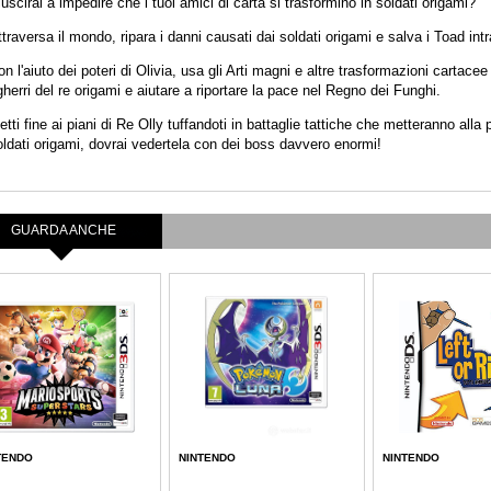
uscirai a impedire che i tuoi amici di carta si trasformino in soldati origami?
traversa il mondo, ripara i danni causati dai soldati origami e salva i Toad intr
n l'aiuto dei poteri di Olivia, usa gli Arti magni e altre trasformazioni cartacee 
herri del re origami e aiutare a riportare la pace nel Regno dei Funghi.
tti fine ai piani di Re Olly tuffandoti in battaglie tattiche che metteranno alla p
oldati origami, dovrai vedertela con dei boss davvero enormi!
GUARDA ANCHE
TENDO
NINTENDO
NINTENDO