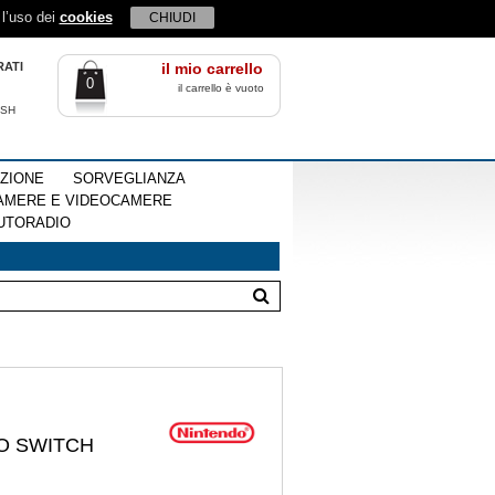
 l’uso dei
cookies
CHIUDI
RATI
il mio carrello
0
il carrello è vuoto
ISH
EZIONE
SORVEGLIANZA
AMERE E VIDEOCAMERE
UTORADIO
O SWITCH