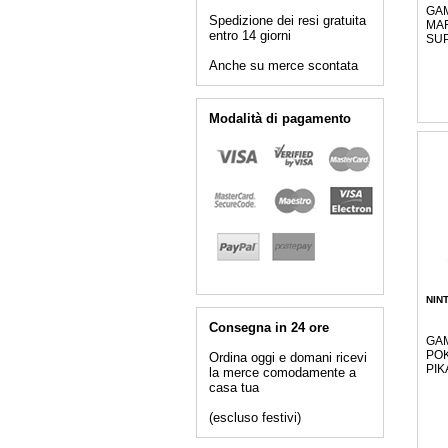
GA
Spedizione dei resi gratuita
MA
entro 14 giorni
SU
Anche su merce scontata
Modalità di pagamento
NIN
Consegna in 24 ore
GA
POK
Ordina oggi e domani ricevi
PIK
la merce comodamente a
casa tua
(escluso festivi)