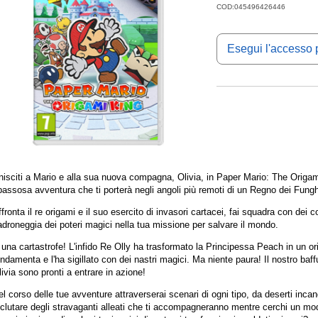
COD:045496426446
Esegui l'accesso p
nisciti a Mario e alla sua nuova compagna, Olivia, in Paper Mario: The Origa
assosa avventura che ti porterà negli angoli più remoti di un Regno dei Funghi
fronta il re origami e il suo esercito di invasori cartacei, fai squadra con de
adroneggia dei poteri magici nella tua missione per salvare il mondo.
una cartastrofe! L'infido Re Olly ha trasformato la Principessa Peach in un ori
ndamenta e l'ha sigillato con dei nastri magici. Ma niente paura! Il nostro ba
ivia sono pronti a entrare in azione!
l corso delle tue avventure attraverserai scenari di ogni tipo, da deserti incan
clutare degli stravaganti alleati che ti accompagneranno mentre cerchi un modo