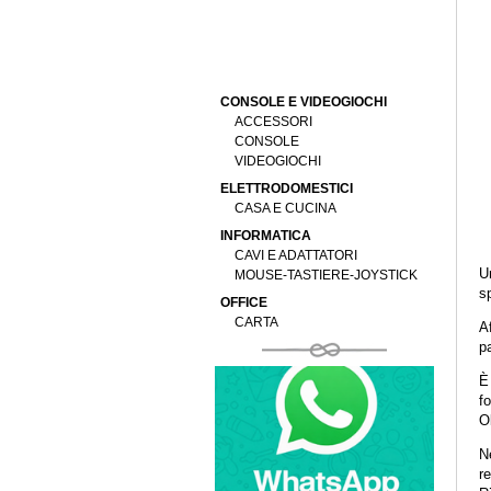
CONSOLE E VIDEOGIOCHI
ACCESSORI
CONSOLE
VIDEOGIOCHI
ELETTRODOMESTICI
CASA E CUCINA
INFORMATICA
CAVI E ADATTATORI
U
MOUSE-TASTIERE-JOYSTICK
sp
OFFICE
CARTA
Af
p
È 
fo
Ol
Ne
re