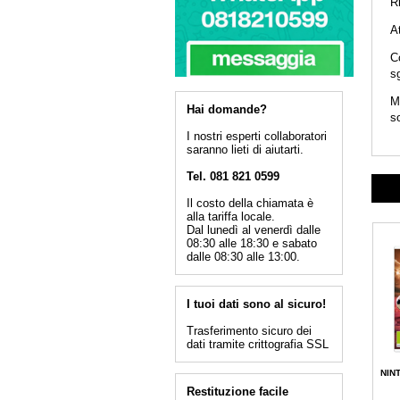
Ri
At
Co
sg
Me
Hai domande?
s
I nostri esperti collaboratori
saranno lieti di aiutarti.
Tel. 081 821 0599
Il costo della chiamata è
alla tariffa locale.
Dal lunedì al venerdì dalle
08:30 alle 18:30 e sabato
dalle 08:30 alle 13:00.
I tuoi dati sono al sicuro!
Trasferimento sicuro dei
dati tramite crittografia SSL
NIN
Restituzione facile