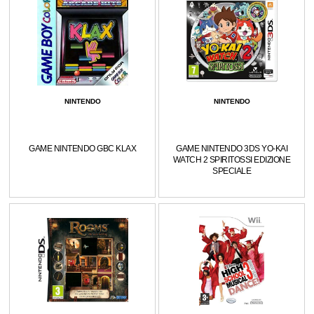
NINTENDO
NINTENDO
GAME NINTENDO GBC KLAX
GAME NINTENDO 3DS YO-KAI
WATCH 2 SPIRITOSSI EDIZIONE
SPECIALE