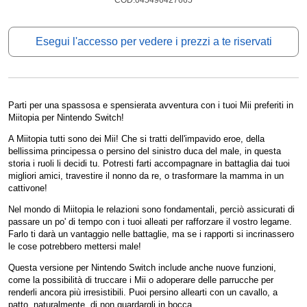
COD:045496427665
Esegui l'accesso per vedere i prezzi a te riservati
Parti per una spassosa e spensierata avventura con i tuoi Mii preferiti in
Miitopia per Nintendo Switch!
A Miitopia tutti sono dei Mii! Che si tratti dell'impavido eroe, della
bellissima principessa o persino del sinistro duca del male, in questa
storia i ruoli li decidi tu. Potresti farti accompagnare in battaglia dai tuoi
migliori amici, travestire il nonno da re, o trasformare la mamma in un
cattivone!
Nel mondo di Miitopia le relazioni sono fondamentali, perciò assicurati di
passare un po' di tempo con i tuoi alleati per rafforzare il vostro legame.
Farlo ti darà un vantaggio nelle battaglie, ma se i rapporti si incrinassero
le cose potrebbero mettersi male!
Questa versione per Nintendo Switch include anche nuove funzioni,
come la possibilità di truccare i Mii o adoperare delle parrucche per
renderli ancora più irresistibili. Puoi persino allearti con un cavallo, a
patto, naturalmente, di non guardargli in bocca...