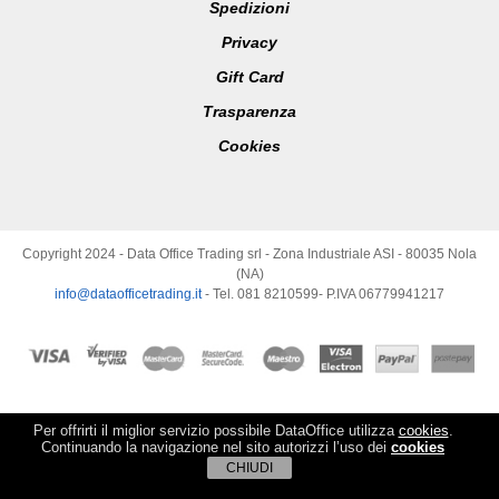
Spedizioni
Privacy
Gift Card
Trasparenza
Cookies
Copyright 2024 - Data Office Trading srl - Zona Industriale ASI - 80035 Nola
(NA)
info@dataofficetrading.it
- Tel. 081 8210599- P.IVA 06779941217
Per offrirti il miglior servizio possibile DataOffice utilizza
cookies
.
Continuando la navigazione nel sito autorizzi l’uso dei
cookies
CHIUDI