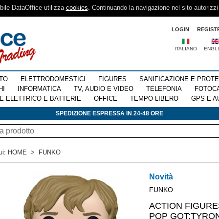
sibile DataOffice utilizza
cookies
. Continuando la navigazione nel sito autorizzi
LOGIN
REGIST
ITALIANO
ENGL
TO
ELETTRODOMESTICI
FIGURES
SANIFICAZIONE E PROT
HI
INFORMATICA
TV, AUDIO E VIDEO
TELEFONIA
FOTOC
E ELETTRICO E BATTERIE
OFFICE
TEMPO LIBERO
GPS E A
SPEDIZIONE ESPRESSA IN 24-48 ORE
ui:
HOME
>
FUNKO
Novità
FUNKO
ACTION FIGUR
POP GOT:TYRON