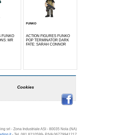
FUNKO
S FUNKO
ACTION FIGURES FUNKO
ONS: MR
POP TERMINATOR DARK
FATE: SARAH CONNOR
Cookies
ing srl - Zona Industriale ASI - 80035 Nola (NA)
ding.it
- Tel. 081 8210599- P.IVA 06779941217