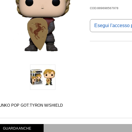
COD:889698567978
Esegui l'accesso p
UNKO POP GOT:TYRON W/SHIELD
GUARDA ANCHE