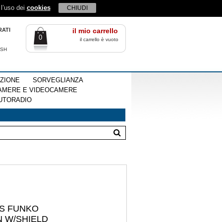
 l’uso dei
cookies
CHIUDI
RATI
il mio carrello
0
il carrello è vuoto
ISH
EZIONE
SORVEGLIANZA
AMERE E VIDEOCAMERE
UTORADIO
ES FUNKO
 W/SHIELD