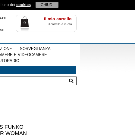
 l’uso dei
cookies
CHIUDI
RATI
il mio carrello
0
il carrello è vuoto
ISH
EZIONE
SORVEGLIANZA
AMERE E VIDEOCAMERE
UTORADIO
ES FUNKO
ER WOMAN