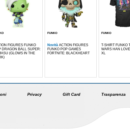
KO
FUNKO
FUNKO
ION FIGURES FUNKO
Novità
ACTION FIGURES
T-SHIRT FUNKO 
 DRAGON BALL SUPER:
FUNKO POP GAMES
WARS HAN LOVES
ASU (GLOWS IN THE
FORTNITE: BLACKHEART
XL
RK)
oni
Privacy
Gift Card
Trasparenza