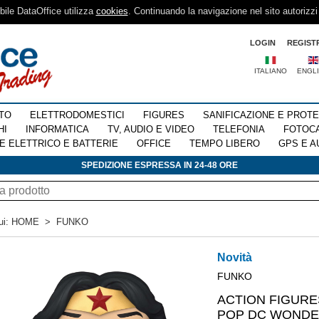
sibile DataOffice utilizza
cookies
. Continuando la navigazione nel sito autorizzi
LOGIN
REGIST
ITALIANO
ENGL
TO
ELETTRODOMESTICI
FIGURES
SANIFICAZIONE E PROT
HI
INFORMATICA
TV, AUDIO E VIDEO
TELEFONIA
FOTOC
E ELETTRICO E BATTERIE
OFFICE
TEMPO LIBERO
GPS E A
SPEDIZIONE ESPRESSA IN 24-48 ORE
ui:
HOME
>
FUNKO
Novità
FUNKO
ACTION FIGUR
POP DC WOND